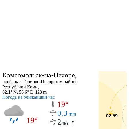
Комсомольск-на-Печоре,
посёлок в Троицко-Печорском районе
Республики Коми,
62.1° N, 56.6° E 123 m
Погода на ближайший час
19°
0.3
mm
02:59
19°
2
m/s