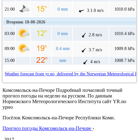
21:00
0 mm
1010.0 hPa
3.1.0 m/s
Вторник 18-08-2026
03:00
0 mm
1010.4 hPa
2.8 m/s
09:00
0.4 mm
1009.8 hPa
3.7 m/s
15:00
mm
1008.7 hPa
4 m/s
Weather forecast from yr.no, delivered by the Norwegian Meteorological In
Комсомольск-на-Печоре Подробный почасовой точный
прогноз погоды на неделю на русском. По данным
Норвежского Метеорологического Института сайт YR.no
урно
Посёлок Комсомольск-на-Печоре Республики Коми.
Прогноз погоды Комсомольск-на-Печоре
›
-2017-