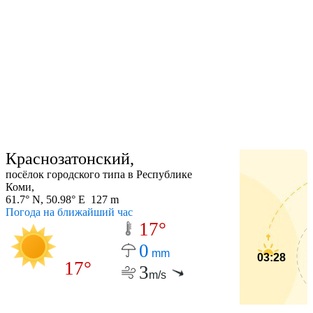
Краснозатонский,
посёлок городского типа в Республике
Коми,
61.7° N, 50.98° E 127 m
Погода на ближайший час
17°
0
mm
03:28
17°
3
m/s