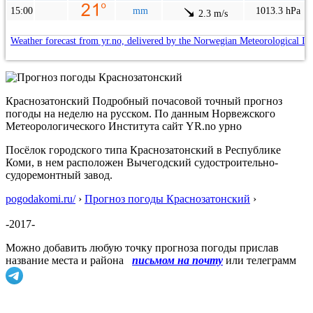
15:00
mm
1013.3 hPa
2.3 m/s
Weather forecast from yr.no, delivered by the Norwegian Meteorological In
Краснозатонский Подробный почасовой точный прогноз
погоды на неделю на русском. По данным Норвежского
Метеорологического Института сайт YR.no урно
Посёлок городского типа Краснозатонский в Республике
Коми, в нем расположен Вычегодский судостроительно-
судоремонтный завод.
pogodakomi.ru/
›
Прогноз погоды Краснозатонский
›
-2017-
Можно добавить любую точку прогноза погоды прислав
название места и района
письмом на почту
или телеграмм