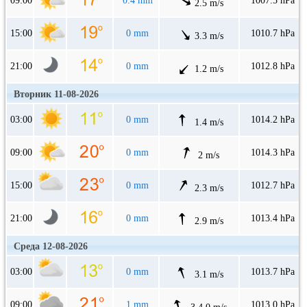
09:00
0.4 mm
1007.5 hPa
2.5 m/s
15:00
0 mm
1010.7 hPa
3.3 m/s
21:00
0 mm
1012.8 hPa
1.2 m/s
Вторник 11-08-2026
03:00
0 mm
1014.2 hPa
1.4 m/s
09:00
0 mm
1014.3 hPa
2 m/s
15:00
0 mm
1012.7 hPa
2.3 m/s
21:00
0 mm
1013.4 hPa
2.9 m/s
Среда 12-08-2026
03:00
0 mm
1013.7 hPa
3.1 m/s
09:00
1 mm
1013.0 hPa