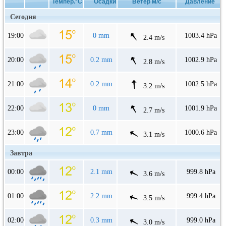
Темпер.°C
Осадки
Ветер м/с
Давление
Сегодня
19:00
0 mm
1003.4 hPa
2.4 m/s
20:00
0.2 mm
1002.9 hPa
2.8 m/s
21:00
0.2 mm
1002.5 hPa
3.2 m/s
22:00
0 mm
1001.9 hPa
2.7 m/s
23:00
0.7 mm
1000.6 hPa
3.1 m/s
Завтра
00:00
2.1 mm
999.8 hPa
3.6 m/s
01:00
2.2 mm
999.4 hPa
3.5 m/s
02:00
0.3 mm
999.0 hPa
3.0 m/s