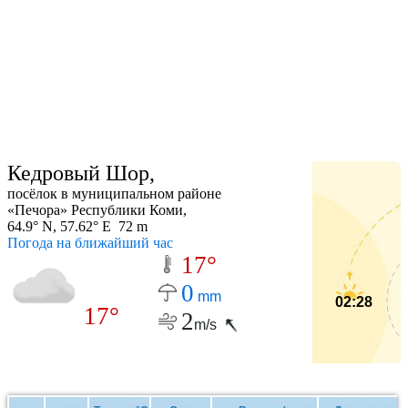
Кедровый Шор,
посёлок в муниципальном районе
«Печора» Республики Коми,
64.9° N, 57.62° E 72 m
Погода на ближайший час
17°
0
mm
02:28
17°
2
m/s