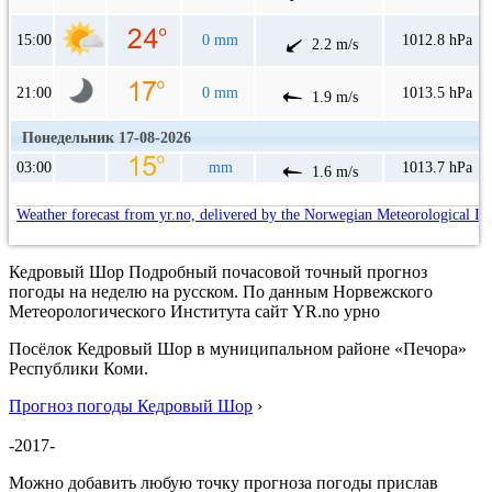
15:00
0 mm
1012.8 hPa
2.2 m/s
21:00
0 mm
1013.5 hPa
1.9 m/s
Понедельник 17-08-2026
03:00
mm
1013.7 hPa
1.6 m/s
Weather forecast from yr.no, delivered by the Norwegian Meteorological In
Кедровый Шор Подробный почасовой точный прогноз
погоды на неделю на русском. По данным Норвежского
Метеорологического Института сайт YR.no урно
Посёлок Кедровый Шор в муниципальном районе «Печора»
Республики Коми.
Прогноз погоды Кедровый Шор
›
-2017-
Можно добавить любую точку прогноза погоды прислав