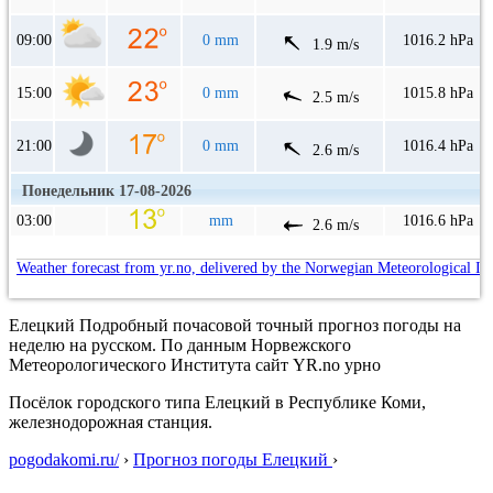
09:00
0 mm
1016.2 hPa
1.9 m/s
15:00
0 mm
1015.8 hPa
2.5 m/s
21:00
0 mm
1016.4 hPa
2.6 m/s
Понедельник 17-08-2026
03:00
mm
1016.6 hPa
2.6 m/s
Weather forecast from yr.no, delivered by the Norwegian Meteorological In
Елецкий Подробный почасовой точный прогноз погоды на
неделю на русском. По данным Норвежского
Метеорологического Института сайт YR.no урно
Посёлок городского типа Елецкий в Республике Коми,
железнодорожная станция.
pogodakomi.ru/
›
Прогноз погоды Елецкий
›