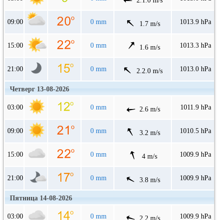
2.1.0 m/s
09:00
0 mm
1013.9 hPa
1.7 m/s
15:00
0 mm
1013.3 hPa
1.6 m/s
21:00
0 mm
1013.0 hPa
2.2.0 m/s
Четверг 13-08-2026
03:00
0 mm
1011.9 hPa
2.6 m/s
09:00
0 mm
1010.5 hPa
3.2 m/s
15:00
0 mm
1009.9 hPa
4 m/s
21:00
0 mm
1009.9 hPa
3.8 m/s
Пятница 14-08-2026
03:00
0 mm
1009.9 hPa
2.2 m/s