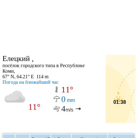
Елецкий ,
посёлок городского типа в Республике
Коми,
67° N, 64.21° E 114 m
Погода на ближайший час
11°
0
mm
01:38
11°
4
m/s