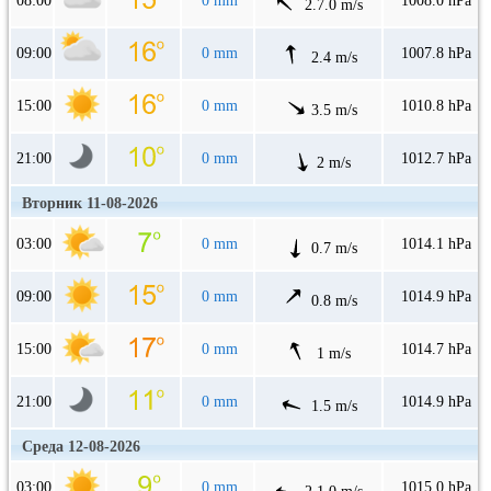
08:00
0 mm
1008.0 hPa
2.7.0 m/s
09:00
0 mm
1007.8 hPa
2.4 m/s
15:00
0 mm
1010.8 hPa
3.5 m/s
21:00
0 mm
1012.7 hPa
2 m/s
Вторник 11-08-2026
03:00
0 mm
1014.1 hPa
0.7 m/s
09:00
0 mm
1014.9 hPa
0.8 m/s
15:00
0 mm
1014.7 hPa
1 m/s
21:00
0 mm
1014.9 hPa
1.5 m/s
Среда 12-08-2026
03:00
0 mm
1015.0 hPa